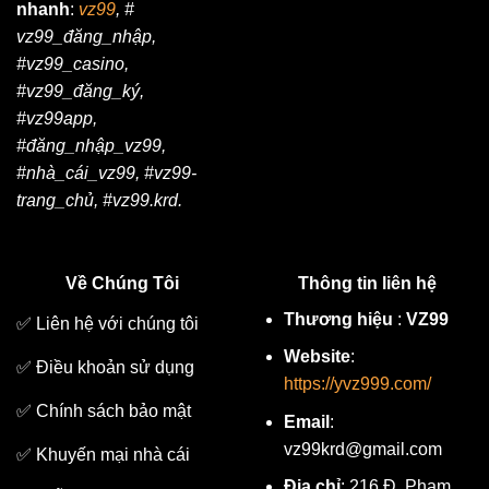
nhanh
:
vz99
, #
vz99_đăng_nhập,
#vz99_casino,
#vz99_đăng_ký,
#vz99app,
#đăng_nhập_vz99,
#nhà_cái_vz99, #vz99-
trang_chủ, #vz99.krd.
Về Chúng Tôi
Thông tin liên hệ
Thương hiệu
:
VZ99
✅ Liên hệ với chúng tôi
Website
:
✅ Điều khoản sử dụng
https://yvz999.com/
✅ Chính sách bảo mật
Email
:
vz99krd@gmail.com
✅ Khuyến mại nhà cái
Địa chỉ
: 216 Đ. Phạm