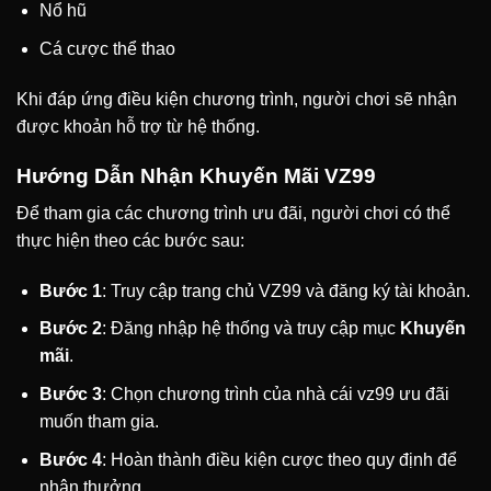
Nổ hũ
Cá cược thể thao
Khi đáp ứng điều kiện chương trình, người chơi sẽ nhận
được khoản hỗ trợ từ hệ thống.
Hướng Dẫn Nhận Khuyến Mãi VZ99
Để tham gia các chương trình ưu đãi, người chơi có thể
thực hiện theo các bước sau:
Bước 1
: Truy cập trang chủ VZ99 và đăng ký tài khoản.
Bước 2
: Đăng nhập hệ thống và truy cập mục
Khuyến
mãi
.
Bước 3
: Chọn chương trình của nhà cái vz99 ưu đãi
muốn tham gia.
Bước 4
: Hoàn thành điều kiện cược theo quy định để
nhận thưởng.