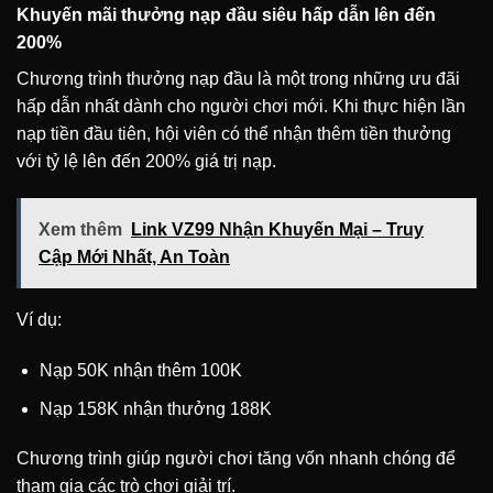
Khuyến mãi thưởng nạp đầu siêu hấp dẫn lên đến
200%
Chương trình thưởng nạp đầu là một trong những ưu đãi
hấp dẫn nhất dành cho người chơi mới. Khi thực hiện lần
nạp tiền đầu tiên, hội viên có thể nhận thêm tiền thưởng
với tỷ lệ lên đến 200% giá trị nạp.
Xem thêm
Link VZ99 Nhận Khuyến Mại – Truy
Cập Mới Nhất, An Toàn
Ví dụ:
Nạp 50K nhận thêm 100K
Nạp 158K nhận thưởng 188K
Chương trình giúp người chơi tăng vốn nhanh chóng để
tham gia các trò chơi giải trí.