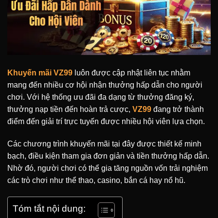
Khuyến mãi VZ99
luôn được cập nhật liên tục nhằm
mang đến nhiều cơ hội nhận thưởng hấp dẫn cho người
chơi. Với hệ thống ưu đãi đa dạng từ thưởng đăng ký,
thưởng nạp tiền đến hoàn trả cược,
VZ99
đang trở thành
điểm đến giải trí trực tuyến được nhiều hội viên lựa chọn.
Các chương trình khuyến mãi tại đây được thiết kế minh
bạch, điều kiện tham gia đơn giản và tiền thưởng hấp dẫn.
Nhờ đó, người chơi có thể gia tăng nguồn vốn trải nghiệm
các trò chơi như thể thao, casino, bắn cá hay nổ hũ.
Tóm tắt nội dung: