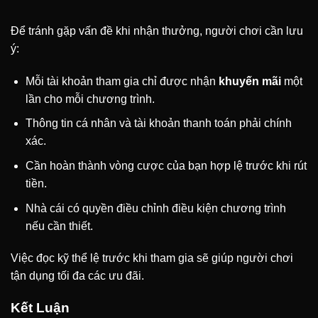
Để tránh gặp vấn đề khi nhận thưởng, người chơi cần lưu
ý:
Mỗi tài khoản tham gia chỉ được nhận
khuyến mãi
một
lần cho mỗi chương trình.
Thông tin cá nhân và tài khoản thanh toán phải chính
xác.
Cần hoàn thành vòng cược của bạn hợp lệ trước khi rút
tiền.
Nhà cái có quyền điều chỉnh điều kiện chương trình
nếu cần thiết.
Việc đọc kỹ thể lệ trước khi tham gia sẽ giúp người chơi
tận dụng tối đa các ưu đãi.
Kết Luận