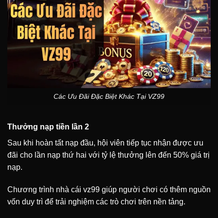
Các Ưu Đãi Đặc Biệt Khác Tại VZ99
Thưởng nạp tiền lần 2
Sau khi hoàn tất nạp đầu, hội viên tiếp tục nhận được ưu
đãi cho lần nạp thứ hai với tỷ lệ thưởng lên đến 50% giá trị
nạp.
Chương trình nhà cái vz99 giúp người chơi có thêm nguồn
vốn duy trì để trải nghiệm các trò chơi trên nền tảng.