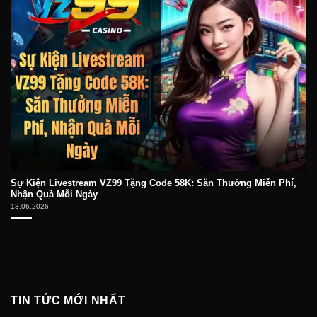
Sự Kiện Livestream VZ99 Tặng Code 58K: Săn Thưởng Miễn Phí,
Nhận Quà Mỗi Ngày
13.06.2026
TIN TỨC MỚI NHẤT