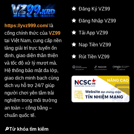
Trúng
Đăng Ký VZ99
Đăng Nhập VZ99
https://yvz999.com/
là
Tải App VZ99
cổng chính thức của
VZ99
tại Việt Nam, cung cấp nền
Nạp Tiền VZ99
tảng giải trí trực tuyến ổn
định, giao diện thân thiện
Rút Tiền VZ99
và tốc độ xử lý mượt mà.
Hệ thống bảo mật đa lớp,
giao dịch minh bạch cùng
dịch vụ hỗ trợ 24/7 giúp
người chơi yên tâm trải
nghiệm trong môi trường
an toàn – công bằng –
chuẩn quốc tế.
🔎Từ khóa tìm kiếm