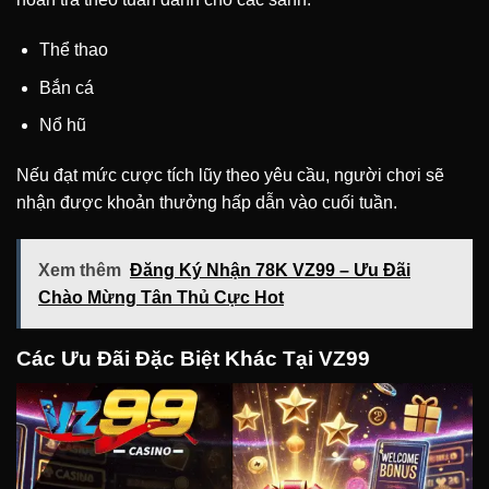
Thể thao
Bắn cá
Nổ hũ
Nếu đạt mức cược tích lũy theo yêu cầu, người chơi sẽ
nhận được khoản thưởng hấp dẫn vào cuối tuần.
Xem thêm
Đăng Ký Nhận 78K VZ99 – Ưu Đãi
Chào Mừng Tân Thủ Cực Hot
Các Ưu Đãi Đặc Biệt Khác Tại VZ99