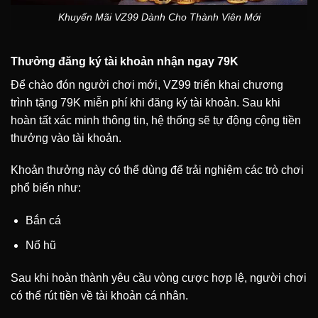
Khuyến Mãi VZ99 Dành Cho Thành Viên Mới
Thưởng đăng ký tài khoản nhận ngay 79K
Để chào đón người chơi mới, VZ99 triển khai chương
trình tặng 79K miễn phí khi đăng ký tài khoản. Sau khi
hoàn tất xác minh thông tin, hệ thống sẽ tự động cộng tiền
thưởng vào tài khoản.
Khoản thưởng này có thể dùng để trải nghiệm các trò chơi
phổ biến như:
Bắn cá
Nổ hũ
Sau khi hoàn thành yêu cầu vòng cược hợp lệ, người chơi
có thể rút tiền về tài khoản cá nhân.