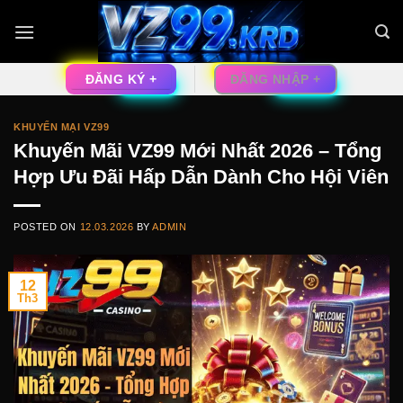
Skip
to
content
ĐĂNG KÝ +
ĐĂNG NHẬP +
KHUYẾN MẠI VZ99
Khuyến Mãi VZ99 Mới Nhất 2026 – Tổng
Hợp Ưu Đãi Hấp Dẫn Dành Cho Hội Viên
POSTED ON
12.03.2026
BY
ADMIN
12
Th3