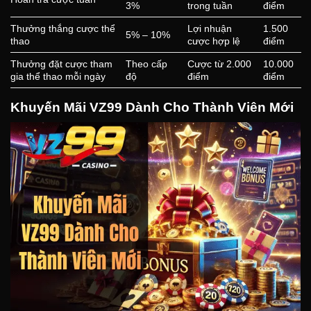
3%
trong tuần
điểm
Thưởng thắng cược thể
Lợi nhuận
1.500
5% – 10%
thao
cược hợp lệ
điểm
Thưởng đặt cược tham
Theo cấp
Cược từ 2.000
10.000
gia thể thao mỗi ngày
độ
điểm
điểm
Khuyến Mãi VZ99 Dành Cho Thành Viên Mới