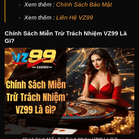
Xem thêm :
Chính Sách Bảo Mật
Xem thêm :
Liên Hệ VZ99
Chính Sách Miễn Trừ Trách Nhiệm VZ99 Là
Gì?