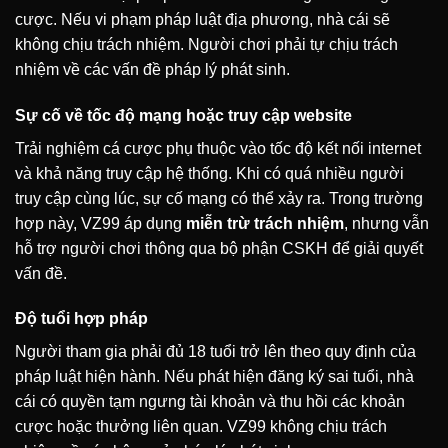
cược. Nếu vi phạm pháp luật địa phương, nhà cái sẽ
không chịu trách nhiệm. Người chơi phải tự chịu trách
nhiệm về các vấn đề pháp lý phát sinh.
Sự cố về tốc độ mạng hoặc truy cập website
Trải nghiệm cá cược phụ thuộc vào tốc độ kết nối internet
và khả năng truy cập hệ thống. Khi có quá nhiều người
truy cập cùng lúc, sự cố mạng có thể xảy ra. Trong trường
hợp này, VZ99 áp dụng
miễn trừ trách nhiệm
, nhưng vẫn
hỗ trợ người chơi thông qua bộ phận CSKH để giải quyết
vấn đề.
Độ tuổi hợp pháp
Người tham gia phải đủ 18 tuổi trở lên theo quy định của
pháp luật hiện hành. Nếu phát hiện đăng ký sai tuổi, nhà
cái có quyền tạm ngưng tài khoản và thu hồi các khoản
cược hoặc thưởng liên quan. VZ99 không chịu trách