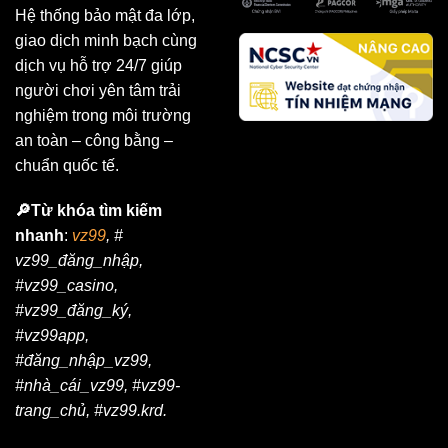
Hệ thống bảo mật đa lớp,
giao dịch minh bạch cùng
dịch vụ hỗ trợ 24/7 giúp
người chơi yên tâm trải
nghiệm trong môi trường
an toàn – công bằng –
chuẩn quốc tế.
🔎Từ khóa tìm kiếm
nhanh
:
vz99
, #
vz99_đăng_nhập,
#vz99_casino,
#vz99_đăng_ký,
#vz99app,
#đăng_nhập_vz99,
#nhà_cái_vz99, #vz99-
trang_chủ, #vz99.krd.