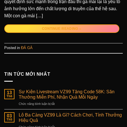
quyết định sức mạnh trong trận đấu thì gà mái lại là yếu tố
ảnh hưởng lớn đến chất lượng di truyền của thế hệ sau.
Một con gà mái […]
→
CONTINUE READING
Posted in
ĐÁ GÀ
TIN TỨC MỚI NHẤT
Sự Kiện Livestream VZ99 Tặng Code 58K: Săn
13
Th6
Thưởng Miễn Phí, Nhận Quà Mỗi Ngày
ở
Chức năng bình luận bị tắt
Sự
Kiện
Lô Ba Càng VZ99 Là Gì? Cách Chơi, Tính Thưởng
03
Livestream
Th5
Hiệu Quả
VZ99
ở
Chức năng bình luận bị tắt