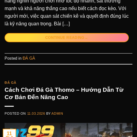
hàng nghìn người chơi nhờ tốc độ nhanh, sát thương
mạnh và khả năng thắng cao nếu biết cách đọc kèo. Với
người mới, việc quan sát chiến kê và quyết định đúng lúc
là kỹ năng quan trọng. Bài […]
→
CONTINUE READING
Posted in
ĐÁ GÀ
ĐÁ GÀ
Cách Chơi Đá Gà Thomo – Hướng Dẫn Từ
Cơ Bản Đến Nâng Cao
POSTED ON
11.03.2026
BY
ADMIN
11