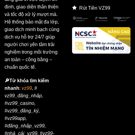
định, giao diện thân thiện
Rút Tiền VZ99
và tốc độ xử lý mượt mà.
Hệ thống bảo mật đa lớp,
giao dịch minh bạch cùng
dịch vụ hỗ trợ 24/7 giúp
người chơi yên tâm trải
nghiệm trong môi trường
an toàn – công bằng –
chuẩn quốc tế.
🔎Từ khóa tìm kiếm
nhanh
:
vz99
, #
vz99_đăng_nhập,
#vz99_casino,
#vz99_đăng_ký,
#vz99app,
#đăng_nhập_vz99,
#nhà_cái_vz99, #vz99-