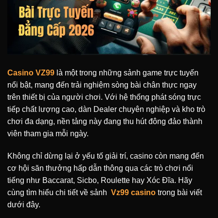
Casino VZ99
là một trong những sảnh game trực tuyến
nổi bật, mang đến trải nghiệm sòng bài chân thực ngay
trên thiết bị của người chơi. Với hệ thống phát sóng trực
tiếp chất lượng cao, dàn Dealer chuyên nghiệp và kho trò
chơi đa dạng, nền tảng này đang thu hút đông đảo thành
viên tham gia mỗi ngày.
Không chỉ dừng lại ở yếu tố giải trí, casino còn mang đến
cơ hội săn thưởng hấp dẫn thông qua các trò chơi nổi
tiếng như Baccarat, Sicbo, Roulette hay Xóc Đĩa. Hãy
cùng tìm hiểu chi tiết về sảnh
Vz99 casino
trong bài viết
dưới đây.