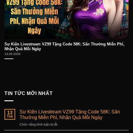
Sự Kiện Livestream VZ99 Tặng Code 58K: Săn Thưởng Miễn Phí,
Nhận Quà Mỗi Ngày
13.06.2026
TIN TỨC MỚI NHẤT
Sự Kiện Livestream VZ99 Tặng Code 58K: Săn
13
Th6
Thưởng Miễn Phí, Nhận Quà Mỗi Ngày
ở
Chức năng bình luận bị tắt
Sự