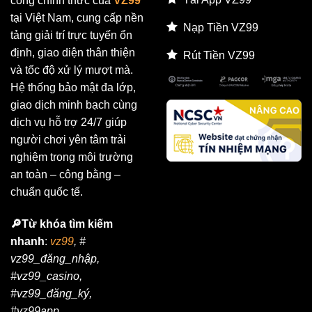
cổng chính thức của
VZ99
tại Việt Nam, cung cấp nền
Nạp Tiền VZ99
tảng giải trí trực tuyến ổn
định, giao diện thân thiện
Rút Tiền VZ99
và tốc độ xử lý mượt mà.
Hệ thống bảo mật đa lớp,
giao dịch minh bạch cùng
dịch vụ hỗ trợ 24/7 giúp
người chơi yên tâm trải
nghiệm trong môi trường
an toàn – công bằng –
chuẩn quốc tế.
🔎Từ khóa tìm kiếm
nhanh
:
vz99
, #
vz99_đăng_nhập,
#vz99_casino,
#vz99_đăng_ký,
#vz99app,