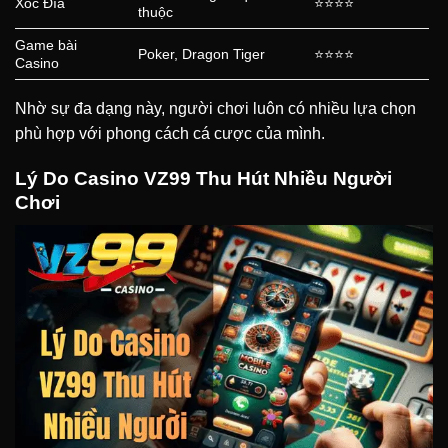
Xóc Đĩa
⭐⭐⭐⭐
thuộc
Game bài
Poker, Dragon Tiger
⭐⭐⭐⭐
Casino
Nhờ sự đa dạng này, người chơi luôn có nhiều lựa chọn
phù hợp với phong cách cá cược của mình.
Lý Do Casino VZ99 Thu Hút Nhiều Người
Chơi