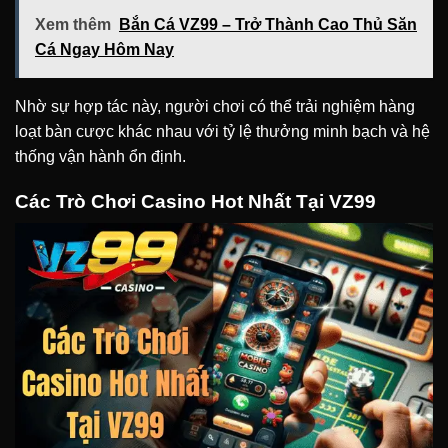
Xem thêm
Bắn Cá VZ99 – Trở Thành Cao Thủ Săn
Cá Ngay Hôm Nay
Nhờ sự hợp tác này, người chơi có thể trải nghiệm hàng
loạt bàn cược khác nhau với tỷ lệ thưởng minh bạch và hệ
thống vận hành ổn định.
Các Trò Chơi Casino Hot Nhất Tại VZ99