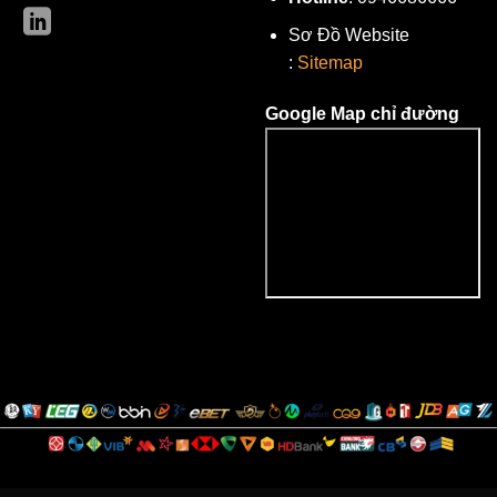
Sơ Đồ Website
:
Sitemap
Google Map chỉ đường