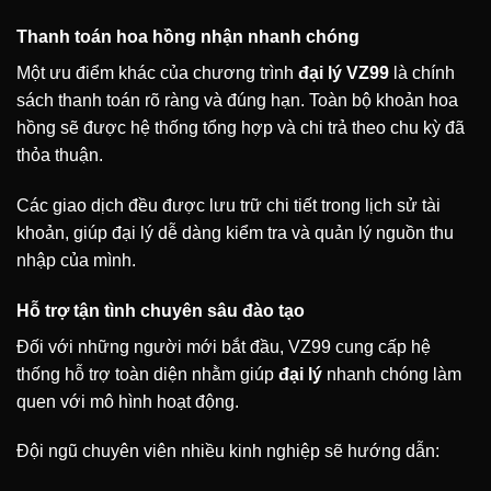
Thanh toán hoa hồng nhận nhanh chóng
Một ưu điểm khác của chương trình
đại lý VZ99
là chính
sách thanh toán rõ ràng và đúng hạn. Toàn bộ khoản hoa
hồng sẽ được hệ thống tổng hợp và chi trả theo chu kỳ đã
thỏa thuận.
Các giao dịch đều được lưu trữ chi tiết trong lịch sử tài
khoản, giúp đại lý dễ dàng kiểm tra và quản lý nguồn thu
nhập của mình.
Hỗ trợ tận tình chuyên sâu đào tạo
Đối với những người mới bắt đầu, VZ99 cung cấp hệ
thống hỗ trợ toàn diện nhằm giúp
đại lý
nhanh chóng làm
quen với mô hình hoạt động.
Đội ngũ chuyên viên nhiều kinh nghiệp sẽ hướng dẫn: