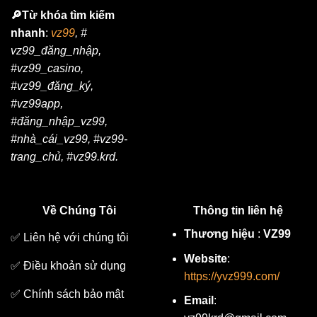
🔎Từ khóa tìm kiếm
nhanh
:
vz99
, #
vz99_đăng_nhập,
#vz99_casino,
#vz99_đăng_ký,
#vz99app,
#đăng_nhập_vz99,
#nhà_cái_vz99, #vz99-
trang_chủ, #vz99.krd.
Về Chúng Tôi
Thông tin liên hệ
Thương hiệu
:
VZ99
✅ Liên hệ với chúng tôi
Website
:
✅ Điều khoản sử dụng
https://yvz999.com/
✅ Chính sách bảo mật
Email
: