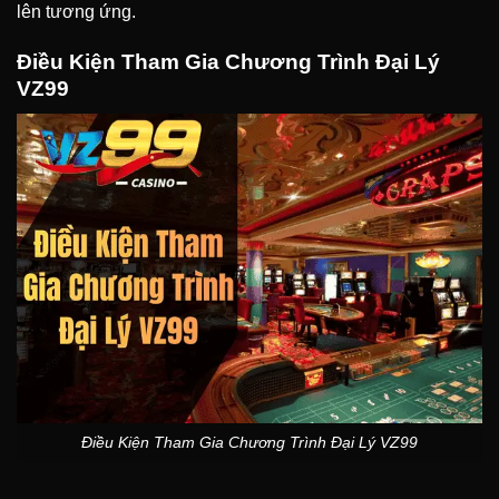
lên tương ứng.
Điều Kiện Tham Gia Chương Trình Đại Lý
VZ99
Điều Kiện Tham Gia Chương Trình Đại Lý VZ99