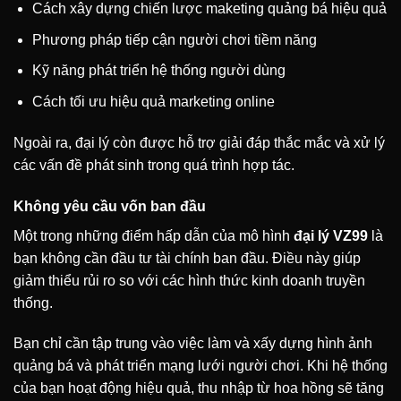
Cách xây dựng chiến lược maketing quảng bá hiệu quả
Phương pháp tiếp cận người chơi tiềm năng
Kỹ năng phát triển hệ thống người dùng
Cách tối ưu hiệu quả marketing online
Ngoài ra, đại lý còn được hỗ trợ giải đáp thắc mắc và xử lý
các vấn đề phát sinh trong quá trình hợp tác.
Không yêu cầu vốn ban đầu
Một trong những điểm hấp dẫn của mô hình
đại lý VZ99
là
bạn không cần đầu tư tài chính ban đầu. Điều này giúp
giảm thiểu rủi ro so với các hình thức kinh doanh truyền
thống.
Bạn chỉ cần tập trung vào việc làm và xấy dựng hình ảnh
quảng bá và phát triển mạng lưới người chơi. Khi hệ thống
của bạn hoạt động hiệu quả, thu nhập từ hoa hồng sẽ tăng