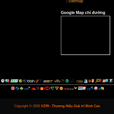
:
Sitemap
Google Map chỉ đường
Copyright © 2026
VZ99 - Thương Hiệu Giải trí Đỉnh Cao