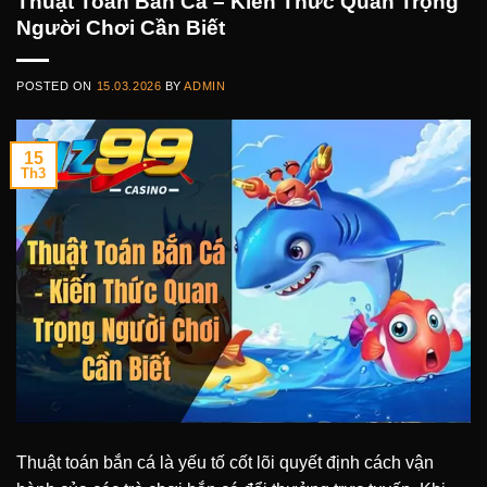
Thuật Toán Bắn Cá – Kiến Thức Quan Trọng
Người Chơi Cần Biết
POSTED ON
15.03.2026
BY
ADMIN
15
Th3
Thuật toán bắn cá là yếu tố cốt lõi quyết định cách vận