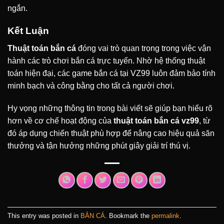
ngắn.
Kết Luận
Thuật toán bắn cá
đóng vai trò quan trọng trong việc vận
hành các trò chơi bắn cá trực tuyến. Nhờ hệ thống thuật
toán hiện đại, các game bắn cá tại VZ99 luôn đảm bảo tính
minh bạch và công bằng cho tất cả người chơi.
Hy vọng những thông tin trong bài viết sẽ giúp bạn hiểu rõ
hơn về cơ chế hoạt động của
thuật toán bắn cá vz99
, từ
đó áp dụng chiến thuật phù hợp để nâng cao hiệu quả săn
thưởng và tận hưởng những phút giây giải trí thú vị.
This entry was posted in
BẮN CÁ
. Bookmark the
permalink
.