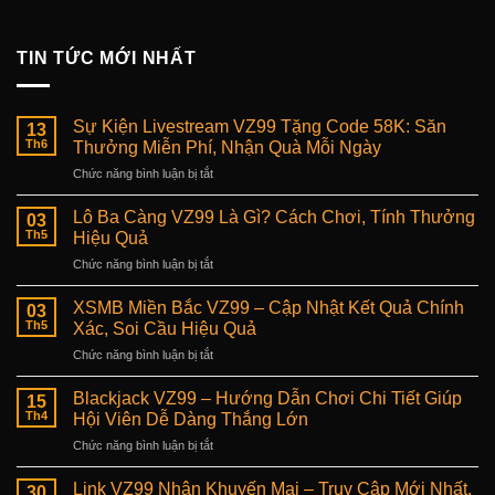
TIN TỨC MỚI NHẤT
Sự Kiện Livestream VZ99 Tặng Code 58K: Săn
13
Th6
Thưởng Miễn Phí, Nhận Quà Mỗi Ngày
ở
Chức năng bình luận bị tắt
Sự
Kiện
Lô Ba Càng VZ99 Là Gì? Cách Chơi, Tính Thưởng
03
Livestream
Th5
Hiệu Quả
VZ99
ở
Chức năng bình luận bị tắt
Tặng
Lô
Code
Ba
58K:
XSMB Miền Bắc VZ99 – Cập Nhật Kết Quả Chính
03
Càng
Săn
Th5
Xác, Soi Cầu Hiệu Quả
VZ99
Thưởng
ở
Chức năng bình luận bị tắt
Là
Miễn
XSMB
Gì?
Phí,
Miền
Cách
Blackjack VZ99 – Hướng Dẫn Chơi Chi Tiết Giúp
Nhận
15
Bắc
Chơi,
Th4
Hội Viên Dễ Dàng Thắng Lớn
Quà
VZ99
Tính
Mỗi
ở
Chức năng bình luận bị tắt
–
Thưởng
Ngày
Blackjack
Cập
Hiệu
VZ99
Nhật
Link VZ99 Nhận Khuyến Mại – Truy Cập Mới Nhất,
Quả
30