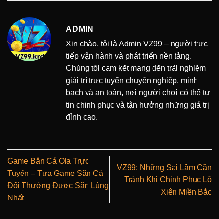
ADMIN
Xin chào, tôi là Admin VZ99 – người trực
tiếp vận hành và phát triển nền tảng.
Chúng tôi cam kết mang đến trải nghiệm
giải trí trực tuyến chuyên nghiệp, minh
bạch và an toàn, nơi người chơi có thể tự
tin chinh phục và tận hưởng những giá trị
đỉnh cao.
Game Bắn Cá Ola Trực
VZ99: Những Sai Lầm Cần
Tuyến – Tựa Game Săn Cá
Tránh Khi Chinh Phục Lô
Đổi Thưởng Được Săn Lùng
Xiên Miền Bắc
Nhất