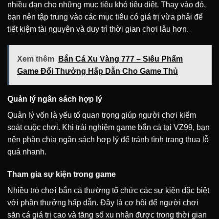
nhiều đạn cho những mục tiêu khó tiêu diệt. Thay vào đó,
bạn nên tập trung vào các mục tiêu có giá trị vừa phải để
tiết kiệm tài nguyên và duy trì thời gian chơi lâu hơn.
Xem thêm
Bắn Cá Xu Vàng 777 – Siêu Phẩm
Game Đổi Thưởng Hấp Dẫn Cho Game Thủ
Quản lý ngân sách hợp lý
Quản lý vốn là yếu tố quan trọng giúp người chơi kiểm
soát cuộc chơi. Khi trải nghiệm game bắn cá tại VZ99, bạn
nên phân chia ngân sách hợp lý để tránh tình trạng thua lỗ
quá nhanh.
Tham gia sự kiện trong game
Nhiều trò chơi bắn cá thường tổ chức các sự kiện đặc biệt
với phần thưởng hấp dẫn. Đây là cơ hội để người chơi
săn cá giá trị cao và tăng số xu nhận được trong thời gian