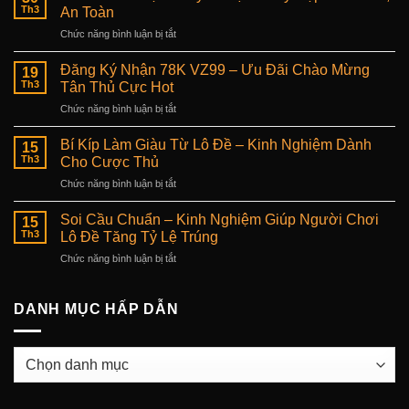
–
Kết
Th3
An Toàn
Hướng
Quả
ở
Chức năng bình luận bị tắt
Dẫn
Chính
Link
Chơi
Xác,
VZ99
Chi
Đăng Ký Nhận 78K VZ99 – Ưu Đãi Chào Mừng
Soi
19
Nhận
Tiết
Th3
Tân Thủ Cực Hot
Cầu
Khuyến
Giúp
Hiệu
ở
Chức năng bình luận bị tắt
Mại
Hội
Quả
Đăng
–
Viên
Ký
Truy
Bí Kíp Làm Giàu Từ Lô Đề – Kinh Nghiệm Dành
Dễ
15
Nhận
Cập
Th3
Cho Cược Thủ
Dàng
78K
Mới
Thắng
ở
Chức năng bình luận bị tắt
VZ99
Nhất,
Lớn
Bí
–
An
Kíp
Ưu
Soi Cầu Chuẩn – Kinh Nghiệm Giúp Người Chơi
Toàn
15
Làm
Đãi
Th3
Lô Đề Tăng Tỷ Lệ Trúng
Giàu
Chào
ở
Chức năng bình luận bị tắt
Từ
Mừng
Soi
Lô
Tân
Cầu
Đề
Thủ
Chuẩn
DANH MỤC HẤP DẪN
–
Cực
–
Kinh
Hot
Kinh
Nghiệm
Nghiệm
Dành
Danh
Giúp
Cho
Mục
Người
Cược
Hấp
Chơi
Thủ