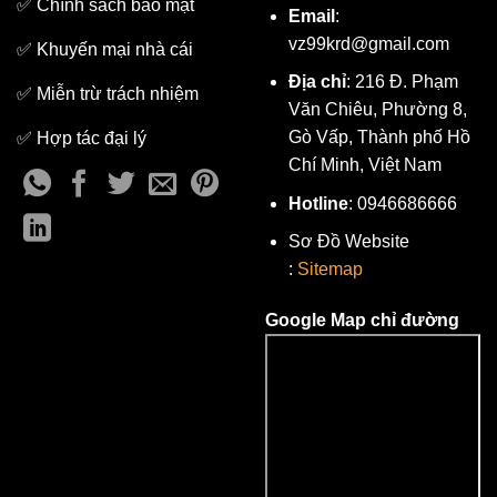
✅ Chính sách bảo mật
Email
:
vz99krd@gmail.com
✅ Khuyến mại nhà cái
Địa chỉ
: 216 Đ. Phạm
✅ Miễn trừ trách nhiệm
Văn Chiêu, Phường 8,
Gò Vấp, Thành phố Hồ
✅ Hợp tác đại lý
Chí Minh, Việt Nam
Hotline
: 0946686666
Sơ Đồ Website
:
Sitemap
Google Map chỉ đường