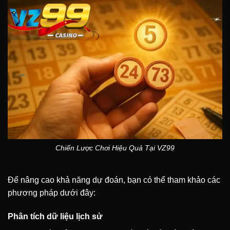
Chiến Lược Chơi Hiệu Quả Tại VZ99
Để nâng cao khả năng dự đoán, bạn có thể tham khảo các
phương pháp dưới đây:
Phân tích dữ liệu lịch sử