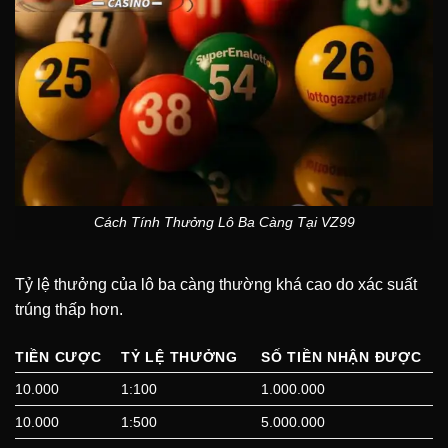
Cách Tính Thưởng Lô Ba Càng Tại VZ99
Tỷ lệ thưởng của lô ba càng thường khá cao do xác suất
trúng thấp hơn.
TIỀN CƯỢC
TỶ LỆ THƯỞNG
SỐ TIỀN NHẬN ĐƯỢC
10.000
1:100
1.000.000
10.000
1:500
5.000.000