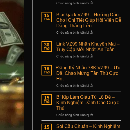
ở
Chức năng bình luận bị tắt
Gì?
Phí,
XSMB
Cách
Nhận
Miền
Chơi,
Blackjack VZ99 – Hướng Dẫn
Quà
15
Bắc
Tính
Mỗi
Th4
Chơi Chi Tiết Giúp Hội Viên Dễ
VZ99
Thưởng
Ngày
Dàng Thắng Lớn
–
Hiệu
ở
Chức năng bình luận bị tắt
Cập
Quả
Blackjack
Nhật
VZ99
Kết
Link VZ99 Nhận Khuyến Mại –
30
–
Quả
Th3
Truy Cập Mới Nhất, An Toàn
Hướng
Chính
ở
Chức năng bình luận bị tắt
Dẫn
Xác,
Link
Chơi
Soi
VZ99
Chi
Đăng Ký Nhận 78K VZ99 – Ưu
Cầu
19
Nhận
Tiết
Hiệu
Th3
Đãi Chào Mừng Tân Thủ Cực
Khuyến
Giúp
Quả
Hot
Mại
Hội
ở
Chức năng bình luận bị tắt
–
Viên
Đăng
Truy
Dễ
Ký
Cập
Bí Kíp Làm Giàu Từ Lô Đề –
Dàng
15
Nhận
Mới
Thắng
Th3
Kinh Nghiệm Dành Cho Cược
78K
Nhất,
Lớn
Thủ
VZ99
An
ở
Chức năng bình luận bị tắt
–
Toàn
Bí
Ưu
Kíp
Đãi
Soi Cầu Chuẩn – Kinh Nghiệm
15
Làm
Chào