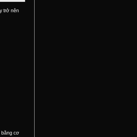
y trở nên
n bằng cơ