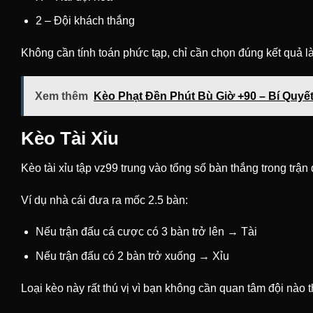
2 – Đội khách thắng
Không cần tính toán phức tạp, chỉ cần chọn đúng kết quả l
Xem thêm
Kèo Phạt Đền Phút Bù Giờ +90 – Bí Quyế
Kèo Tài Xỉu
Kèo tài xỉu tập vz99 trung vào tổng số bàn thắng trong trận
Ví dụ nhà cái đưa ra mốc 2.5 bàn:
Nếu trận đấu cá cược có 3 bàn trở lên → Tài
Nếu trận đấu có 2 bàn trở xuống → Xỉu
Loại kèo này rất thú vị vì bạn không cần quan tâm đội nào 