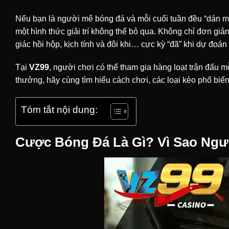
Nếu bạn là người mê bóng đá và mỗi cuối tuần đều “dán mắ
một hình thức giải trí không thể bỏ qua. Không chỉ đơn giả
giác hồi hộp, kịch tính và đôi khi… cực kỳ “đã” khi dự đoán
Tại
VZ99
, người chơi có thể tham gia hàng loạt trận đấu m
thưởng, hãy cùng tìm hiểu cách chơi, các loại kèo phổ biến
Tóm tắt nội dung:
Cược Bóng Đá Là Gì? Vì Sao Ngư