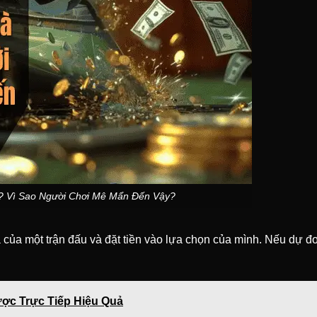
? Vì Sao Người Chơi Mê Mẩn Đến Vậy?
 của một trận đấu và đặt tiền vào lựa chọn của mình. Nếu dự đ
ược Trực Tiếp Hiệu Quả