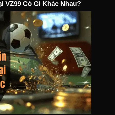
ại VZ99 Có Gì Khác Nhau?