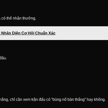
à có thể nhận thưởng.
t Nhận Diện Cơ Hội Chuẩn Xác
 đấu.
thắng, chỉ cần xem trận đấu có “bùng nổ bàn thắng” hay không.