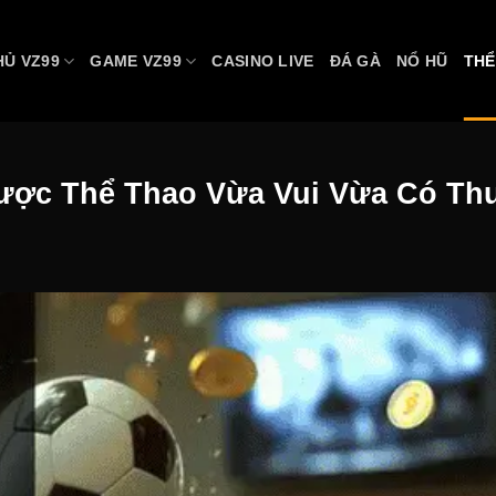
Ủ VZ99
GAME VZ99
CASINO LIVE
ĐÁ GÀ
NỔ HŨ
THỂ
Cược Thể Thao Vừa Vui Vừa Có T