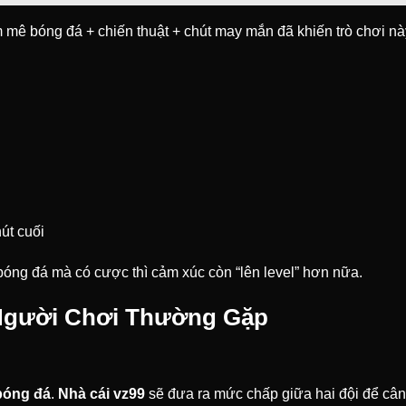
 mê bóng đá + chiến thuật + chút may mắn đã khiến trò chơi nà
út cuối
bóng đá mà có cược thì cảm xúc còn “lên level” hơn nữa.
 Người Chơi Thường Gặp
bóng đá
.
Nhà cái vz99
sẽ đưa ra mức chấp giữa hai đội để câ