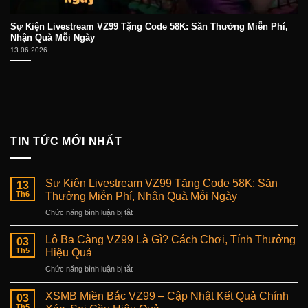
Sự Kiện Livestream VZ99 Tặng Code 58K: Săn Thưởng Miễn Phí,
Nhận Quà Mỗi Ngày
13.06.2026
TIN TỨC MỚI NHẤT
Sự Kiện Livestream VZ99 Tặng Code 58K: Săn
13
Th6
Thưởng Miễn Phí, Nhận Quà Mỗi Ngày
ở
Chức năng bình luận bị tắt
Sự
Kiện
Lô Ba Càng VZ99 Là Gì? Cách Chơi, Tính Thưởng
03
Livestream
Th5
Hiệu Quả
VZ99
ở
Chức năng bình luận bị tắt
Tặng
Lô
Code
Ba
58K:
XSMB Miền Bắc VZ99 – Cập Nhật Kết Quả Chính
03
Càng
Săn
Th5