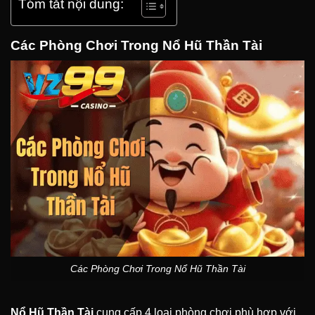
Tóm tắt nội dung:
Các Phòng Chơi Trong Nổ Hũ Thần Tài
Các Phòng Chơi Trong Nổ Hũ Thần Tài
Nổ Hũ Thần Tài
cung cấp 4 loại phòng chơi phù hợp với