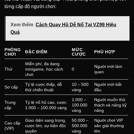
từng cấp độ người chơi:
Xem thêm
Cách Quay Hũ Dễ Nổ Tại VZ99 Hiệu
Quả
PHÒNG
MỨC
ĐẶC ĐIỂM
PHÙ HỢP
CHƠI
CƯỢC
Miễn phí, đa dạng
Người mới làm
Thử
minigame, học cách
0
quen
chơi
Tỷ lệ cược thấp, dễ
10 – 500
Người mới bắt
Sơ cấp
thử chiến thuật
vàng
đầu
1.000 –
Người muốn thử
Trung
Tỷ lệ nổ hũ cao, cược
100.000
thách và nâng kỹ
cấp
1.000 – 100.000 vàng
vàng
năng
Giao diện sang trọng,
50.000 –
Người chơi VIP
Cao cấp
cược lớn, sự kiện độc
500.000
săn giải thưởng
(VIP)
quyền
vàng
lớn