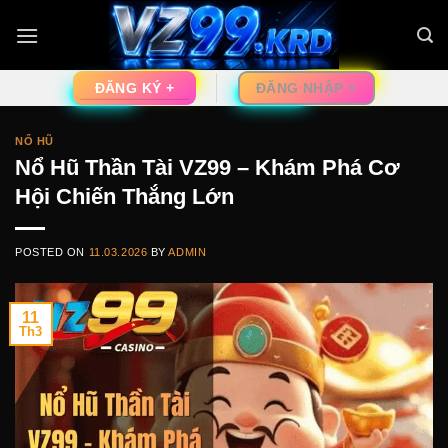
Skip
to
content
ĐĂNG KÝ +
ĐĂNG NHẬP +
NỔ HŨ
Nổ Hũ Thần Tài VZ99 – Khám Phá Cơ
Hội Chiến Thắng Lớn
POSTED ON
11.03.2026
BY
ADMIN
11
Th3