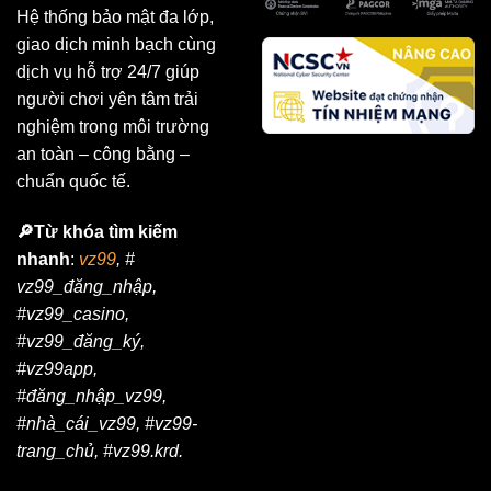
Hệ thống bảo mật đa lớp,
giao dịch minh bạch cùng
dịch vụ hỗ trợ 24/7 giúp
người chơi yên tâm trải
nghiệm trong môi trường
an toàn – công bằng –
chuẩn quốc tế.
🔎Từ khóa tìm kiếm
nhanh
:
vz99
, #
vz99_đăng_nhập,
#vz99_casino,
#vz99_đăng_ký,
#vz99app,
#đăng_nhập_vz99,
#nhà_cái_vz99, #vz99-
trang_chủ, #vz99.krd.