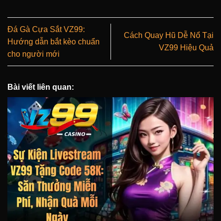
Đá Gà Cựa Sắt VZ99:
Cách Quay Hũ Dễ Nổ Tại
Hướng dẫn bắt kèo chuẩn
VZ99 Hiệu Quả
cho người mới
Bài viết liên quan: