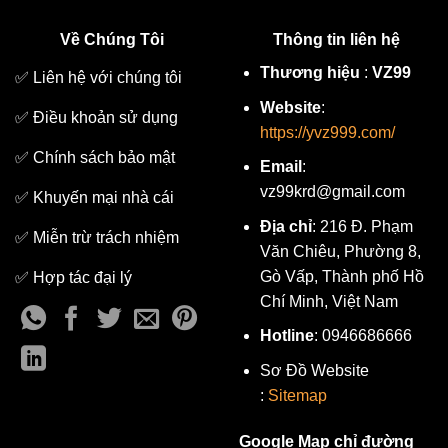
Về Chúng Tôi
Thông tin liên hệ
Thương hiệu
:
VZ99
✅ Liên hệ với chúng tôi
Website
:
✅ Điều khoản sử dụng
https://yvz999.com/
✅ Chính sách bảo mật
Email
:
vz99krd@gmail.com
✅ Khuyến mại nhà cái
Địa chỉ
: 216 Đ. Phạm
✅ Miễn trừ trách nhiệm
Văn Chiêu, Phường 8,
Gò Vấp, Thành phố Hồ
✅ Hợp tác đại lý
Chí Minh, Việt Nam
Hotline
: 0946686666
Sơ Đồ Website
:
Sitemap
Google Map chỉ đường