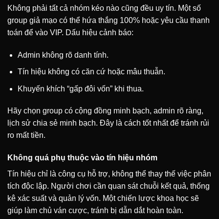
Không phải tất cả nhóm kéo nào cũng đều uy tín. Một số
group giả mạo có thể hứa thắng 100% hoặc yêu cầu thanh
toán để vào VIP. Dấu hiệu cảnh báo:
Admin không rõ danh tính.
Tín hiệu không có căn cứ hoặc mâu thuẫn.
Khuyến khích “gấp đôi vốn” khi thua.
Hãy chọn group có cộng đồng minh bạch, admin rõ ràng,
lịch sử chia sẻ minh bạch. Đây là cách tốt nhất để tránh rủi
ro mất tiền.
Không quá phụ thuộc vào tín hiệu nhóm
Tín hiệu chỉ là công cụ hỗ trợ, không thể thay thế việc phân
tích độc lập. Người chơi cần quan sát chuỗi kết quả, thống
kê xác suất và quản lý vốn. Một chiến lược khoa học sẽ
giúp làm chủ ván cược, tránh bị dẫn dắt hoàn toàn.