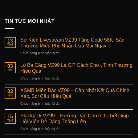
TIN TỨC MỚI NHẤT
Sự Kiện Livestream VZ99 Tặng Code 58K: Săn
13
Th6
Thưởng Miễn Phí, Nhận Quà Mỗi Ngày
ở
Chức năng bình luận bị tắt
Sự
Kiện
Lô Ba Càng VZ99 Là Gì? Cách Chơi, Tính Thưởng
03
Livestream
Th5
Hiệu Quả
VZ99
ở
Chức năng bình luận bị tắt
Tặng
Lô
Code
Ba
58K:
XSMB Miền Bắc VZ99 – Cập Nhật Kết Quả Chính
03
Càng
Săn
Th5
Xác, Soi Cầu Hiệu Quả
VZ99
Thưởng
ở
Chức năng bình luận bị tắt
Là
Miễn
XSMB
Gì?
Phí,
Miền
Cách
Blackjack VZ99 – Hướng Dẫn Chơi Chi Tiết Giúp
Nhận
15
Bắc
Chơi,
Th4
Hội Viên Dễ Dàng Thắng Lớn
Quà
VZ99
Tính
Mỗi
ở
Chức năng bình luận bị tắt
–
Thưởng
Ngày
Blackjack
Cập
Hiệu