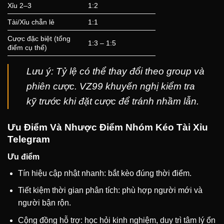
Xỉu 2–3
1:2
Tài/Xỉu chẵn lẻ
1:1
Cược đặc biệt (tổng
1:3 – 1:5
điểm cụ thể)
Lưu ý: Tỷ lệ có thể thay đổi theo group và
phiên cược. VZ99 khuyến nghị kiểm tra
kỹ trước khi đặt cược để tránh nhầm lẫn.
Ưu Điểm Và Nhược Điểm Nhóm Kéo Tài Xỉu
Telegram
Ưu điểm
Tín hiệu cập nhật nhanh: bắt kèo đúng thời điểm.
Tiết kiệm thời gian phân tích: phù hợp người mới và
người bận rộn.
Cộng đồng hỗ trợ: học hỏi kinh nghiệm, duy trì tâm lý ổn