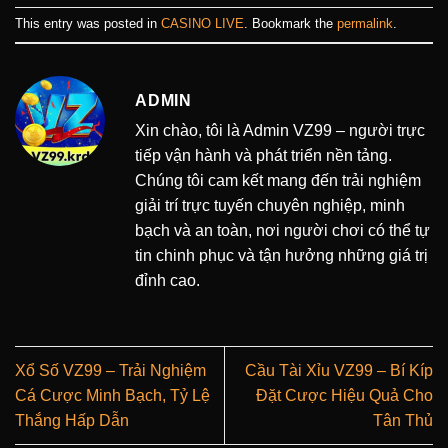
This entry was posted in
CASINO LIVE
. Bookmark the
permalink
.
ADMIN
Xin chào, tôi là Admin VZ99 – người trực
tiếp vận hành và phát triển nền tảng.
Chúng tôi cam kết mang đến trải nghiệm
giải trí trực tuyến chuyên nghiệp, minh
bạch và an toàn, nơi người chơi có thể tự
tin chinh phục và tận hưởng những giá trị
đỉnh cao.
Xổ Số VZ99 – Trải Nghiệm
Cầu Tài Xỉu VZ99 – Bí Kíp
Cá Cược Minh Bạch, Tỷ Lệ
Đặt Cược Hiệu Quả Cho
Thắng Hấp Dẫn
Tân Thủ