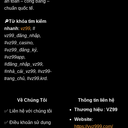
an toàn – công bằng –
chuẩn quốc tế.
🔎Từ khóa tìm kiếm
nhanh
:
vz99
, #
vz99_đăng_nhập,
#vz99_casino,
#vz99_đăng_ký,
#vz99app,
#đăng_nhập_vz99,
#nhà_cái_vz99, #vz99-
trang_chủ, #vz99.krd.
Về Chúng Tôi
Thông tin liên hệ
Thương hiệu
:
VZ99
✅ Liên hệ với chúng tôi
Website
:
✅ Điều khoản sử dụng
https://yvz999.com/