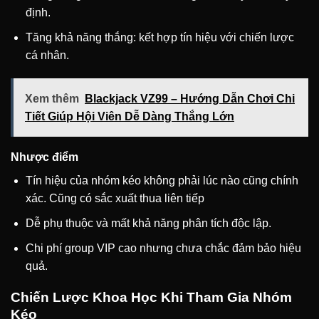
định.
Tăng khả năng thắng: kết hợp tín hiệu với chiến lược
cá nhân.
Xem thêm
Blackjack VZ99 – Hướng Dẫn Chơi Chi
Tiết Giúp Hội Viên Dễ Dàng Thắng Lớn
Nhược điểm
Tín hiệu của nhóm kéo không phải lúc nào cũng chính
xác. Cũng có sắc xuất thua liên tiếp
Dễ phụ thuộc và mất khả năng phân tích độc lập.
Chi phí group VIP cao nhưng chưa chắc đảm bảo hiệu
quả.
Chiến Lược Khoa Học Khi Tham Gia Nhóm
Kéo